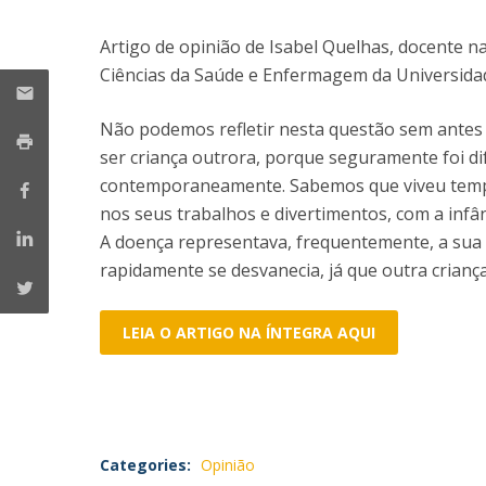
Creating Health
Student Ombudsman
Artigo de opinião de Isabel Quelhas, docente n
Partnerships
Ciências da Saúde e Enfermagem da Universidad
National
Não podemos refletir nesta questão sem antes a
Internacionais
ser criança outrora, porque seguramente foi di
contemporaneamente. Sabemos que viveu tempo
nos seus trabalhos e divertimentos, com a infâ
A doença representava, frequentemente, a sua 
rapidamente se desvanecia, já que outra criança 
LEIA O ARTIGO NA ÍNTEGRA AQUI
Categories:
Opinião