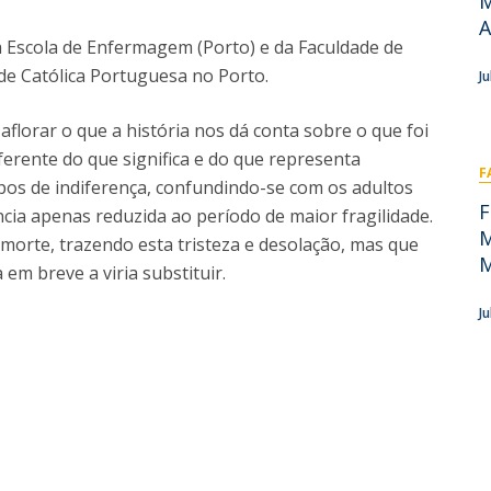
M
Academic Services
A
Treasury
a Escola de Enfermagem (Porto) e da Faculdade de
Campus life
e Católica Portuguesa no Porto.
J
Segurança e Emergência
florar o que a história nos dá conta sobre o que foi
ferente do que significa e do que representa
F
s de indiferença, confundindo-se com os adultos
F
ncia apenas reduzida ao período de maior fragilidade.
M
morte, trazendo esta tristeza e desolação, mas que
M
em breve a viria substituir.
J