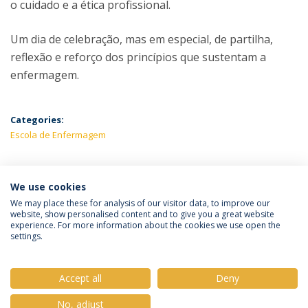
o cuidado e a ética profissional.
Um dia de celebração, mas em especial, de partilha,
reflexão e reforço dos princípios que sustentam a
enfermagem.
Categories:
Escola de Enfermagem
We use cookies
LATEST NEWS
We may place these for analysis of our visitor data, to improve our
website, show personalised content and to give you a great website
experience. For more information about the cookies we use open the
settings.
Privacy Policy
Terms & Conditions
Rights of Data Subjects
Accept all
Deny
No, adjust