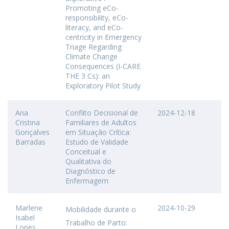
Promoting eCo-
responsibility, eCo-
literacy, and eCo-
centricity in Emergency
Triage Regarding
Climate Change
Consequences (I-CARE
THE 3 Cs): an
Exploratory Pilot Study
Ana
Conflito Decisional de
2024-12-18
Cristina
Familiares de Adultos
Gonçalves
em Situação Crítica:
Barradas
Estudo de Validade
Conceitual e
Qualitativa do
Diagnóstico de
Enfermagem
Marlene
2024-10-29
Mobilidade durante o
Isabel
Trabalho de Parto:
Lopes