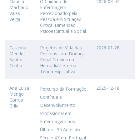
Cláudia
O Cuidado de
2026-03-04
Machado
Enfermagem
Vales
Percecionado pela
Veiga
Pessoa em Situação
Crítica: Dimensão
Psicoespiritual e Social
Catarina
Projetos de Vida das
2026-01-28
Mendes
Pessoas com Doença
Santos
Renal Crónica em
Cunha
Hemodiálise: uma
Teoria Explicativa
Ana Luisa
2025-12-18
Percurso da Formação
Mengo
Contínua e
Correa
Desenvolvimento
Grilo
Profissional em
Enfermagem nos
Últimos 30 Anos do
Século XX em Portugal