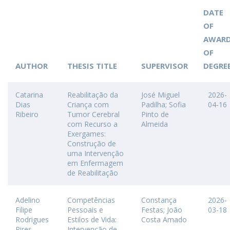
DATE
OF
AWAR
OF
AUTHOR
THESIS TITLE
SUPERVISOR
DEGRE
Catarina
Reabilitação da
José Miguel
2026-
Dias
Criança com
Padilha; Sofia
04-16
Ribeiro
Tumor Cerebral
Pinto de
com Recurso a
Almeida
Exergames:
Construção de
uma Intervenção
em Enfermagem
de Reabilitação
Adelino
Competências
Constança
2026-
Filipe
Pessoais e
Festas; João
03-18
Rodrigues
Estilos de Vida:
Costa Amado
Pires
Intervenção de