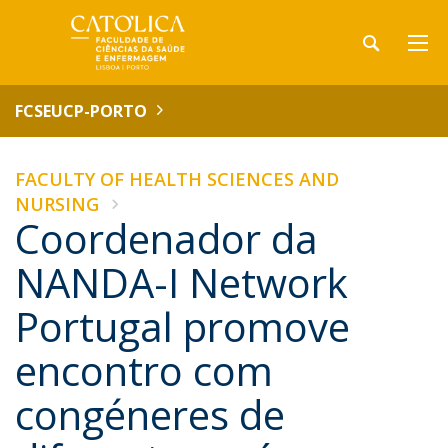
FCSEUCP-PORTO
FACULTY OF HEALTH SCIENCES AND
NURSING
Coordenador da
NANDA-I Network
Portugal promove
encontro com
congéneres de