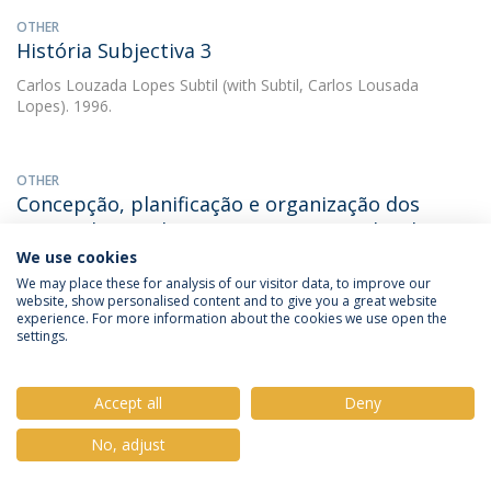
OTHER
História Subjectiva 3
Carlos Louzada Lopes Subtil
(with Subtil, Carlos Lousada
Lopes). 1996.
OTHER
Concepção, planificação e organização dos
cursos de estudos superiores especializados em
Enfermagem S. Infantil e Enf. na Comunidade
We use cookies
We may place these for analysis of our visitor data, to improve our
Carlos Louzada Lopes Subtil
(with Subtil, Carlos Lousada
website, show personalised content and to give you a great website
Lopes). 1995.
experience. For more information about the cookies we use open the
settings.
PAPER
Accept all
Deny
Formação contínua de Enfermeiros em contexto
de trabalho
No, adjust
Carlos Louzada Lopes Subtil
(with Subtil, Carlos Lousada