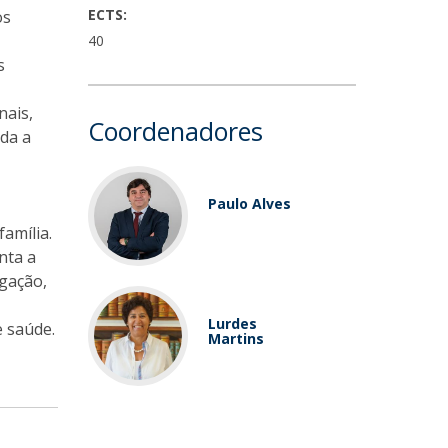
ECTS:
os
40
s
nais,
Coordenadores
uda a
Paulo Alves
amília.
nta a
igação,
Lurdes
e saúde.
Martins