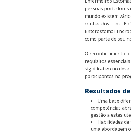
Enfermeiros Estomat
pessoas portadores d
mundo existem vários
conhecidos como Enf
Enterostomal Therap
como parte de seu no
O reconhecimento pe
requisitos essencia
significativo no des
participantes no pr
Resultados d
Uma base difer
competências abra
gestão a estes ute
Habilidades de 
uma abordagem co