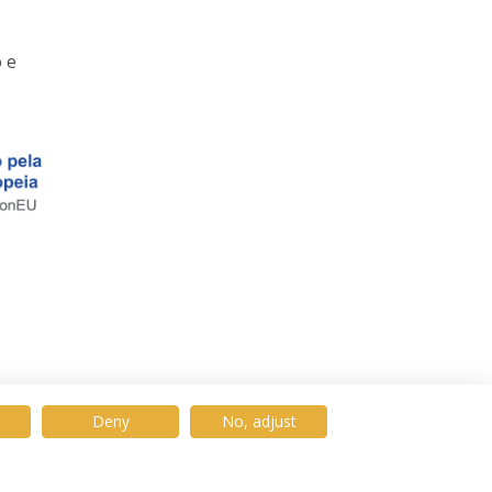
 e
Deny
No, adjust