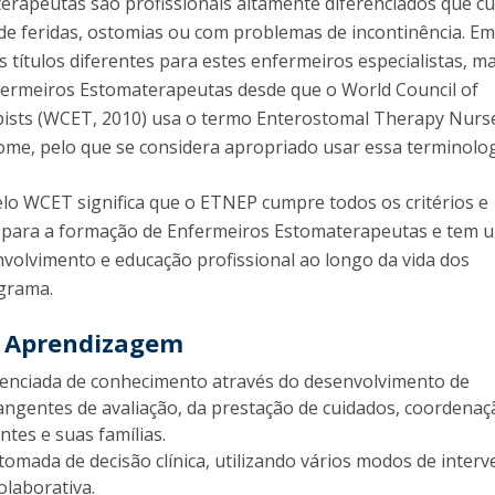
erapeutas são profissionais altamente diferenciados que c
e feridas, ostomias ou com problemas de incontinência. Em
 títulos diferentes para estes enfermeiros especialistas, ma
ermeiros Estomaterapeutas desde que o World Council of
ists (WCET, 2010) usa o termo Enterostomal Therapy Nurs
me, pelo que se considera apropriado usar essa terminolog
lo WCET significa que o ETNEP cumpre todos os critérios e
is para a formação de Enfermeiros Estomaterapeutas e tem 
envolvimento e educação profissional ao longo da vida dos
ograma.
e Aprendizagem
enciada de conhecimento através do desenvolvimento de
ngentes de avaliação, da prestação de cuidados, coordenaç
ntes e suas famílias.
tomada de decisão clínica, utilizando vários modos de inter
laborativa.