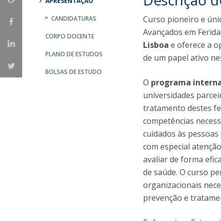
Descrição 
APRESENTAÇÃO
Curso pioneiro e ún
CANDIDATURAS
Avançados em Feridas,
CORPO DOCENTE
Lisboa
e oferece a o
PLANO DE ESTUDOS
de um papel ativo nes
BOLSAS DE ESTUDO
O
programa interna
universidades parcei
tratamento destes f
competências necess
cuidados às pessoas
com especial atenção
avaliar de forma efic
de saúde. O curso p
organizacionais nec
prevenção e tratamen