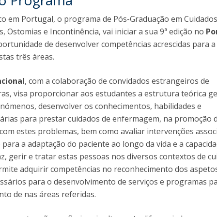
do Programa
ico em Portugal, o programa de Pós-Graduação em Cuidado
 Ostomias e Incontinência, vai iniciar a sua 9ª edição no
Po
portunidade de desenvolver competências acrescidas para a
tas três áreas.
cional
,
com a colaboração de convidados estrangeiros de
ras, visa proporcionar aos estudantes a estrutura teórica ge
enómenos, desenvolver os conhecimentos, habilidades e
árias para prestar cuidados de enfermagem, na promoção 
 com estes problemas, bem como avaliar intervenções assoc
 para a adaptação do paciente ao longo da vida e a capacid
az, gerir e tratar estas pessoas nos diversos contextos de c
ermite adquirir competências no reconhecimento dos aspeto
essários para o desenvolvimento de serviços e programas p
to de nas áreas referidas.