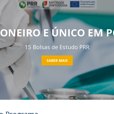
Serviços Académicos
Tesouraria
Vida no campus
Segurança e Emergência
IONEIRO E ÚNICO EM 
15 Bolsas de Estudo PRR
SABER MAIS