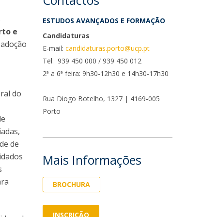
Contactos
s
ESTUDOS AVANÇADOS E FORMAÇÃO
rto e
Candidaturas
 adoção
E-mail:
candidaturas.porto@ucp.pt
Tel: 939 450 000 / 939 450 012
2ª a 6ª feira: 9h30-12h30 e 14h30-17h30
ral do
Rua Diogo Botelho, 1327 | 4169-005
Porto
de
iadas,
ade de
uidados
Mais Informações
s
ara
BROCHURA
INSCRIÇÃO