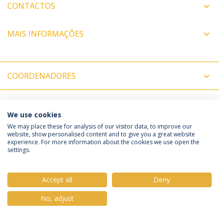
CONTACTOS
MAIS INFORMAÇÕES
COORDENADORES
We use cookies
Política de Privacidade
Termos & Condições
We may place these for analysis of our visitor data, to improve our
website, show personalised content and to give you a great website
Direitos do Titular dos Dados
experience. For more information about the cookies we use open the
settings.
Accept all
Deny
© 2026 Universidade Católica Portuguesa
No, adjust