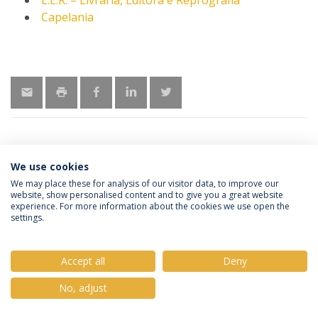
L.E.R. – Livraria, Editora e Reprografia
Capelania
We use cookies
Política de Privacidade
Termos & Condições
We may place these for analysis of our visitor data, to improve our
website, show personalised content and to give you a great website
Direitos do Titular dos Dados
experience. For more information about the cookies we use open the
settings.
Accept all
Deny
© 2026 Universidade Católica Portuguesa
No, adjust