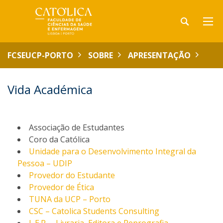
FCSEUCP-PORTO
SOBRE
APRESENTAÇÃO
Vida Académica
Associação de Estudantes
Coro da Católica
Unidade para o Desenvolvimento Integral da
Pessoa – UDIP
Provedor do Estudante
Provedor de Ética
TUNA da UCP – Porto
CSC – Catolica Students Consulting