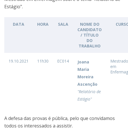
Estágio".
DATA
HORA
SALA
NOME DO
CURS
CANDIDATO
/ TÍTULO
DO
TRABALHO
19.10.2021
11h30
EC014
Mestrad
Joana
em
Maria
Enferma
Moreira
Ascenção
"Relatório de
Estágio"
A defesa das provas é pública, pelo que convidamos
todos os interessados a assistir.