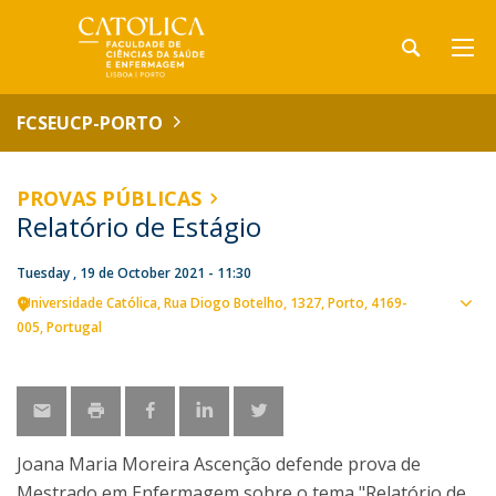
FCSEUCP-PORTO
PROVAS PÚBLICAS
Relatório de Estágio
Tuesday , 19 de October 2021 - 11:30
Universidade Católica
Rua Diogo Botelho, 1327
Porto
4169-
Sho
005
Portugal
map
Joana Maria Moreira Ascenção defende prova de
Mestrado em Enfermagem sobre o tema "Relatório de