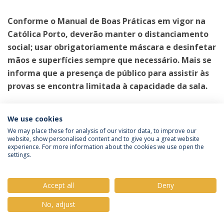
Conforme o Manual de Boas Práticas em vigor na
Católica Porto, deverão manter o distanciamento
social; usar obrigatoriamente máscara e desinfetar
mãos e superfícies sempre que necessário. Mais se
informa que a presença de público para assistir às
provas se encontra limitada à capacidade da sala.
Categories:
We use cookies
Mestrado em Enfermagem
Provas Públicas
We may place these for analysis of our visitor data, to improve our
website, show personalised content and to give you a great website
experience. For more information about the cookies we use open the
settings.
Privacy Policy
Terms & Conditions
Rights of Data Subjects
Accept all
Deny
No, adjust
© 2026 Universidade Católica Portuguesa