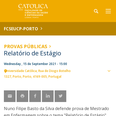
FCSEUCP-PORTO
PROVAS PÚBLICAS
Relatório de Estágio
Wednesday , 15 de September 2021 - 15:00
Universidade Católica
Rua de Diogo Botelho
Sho
1327
Porto
Porto
4169-005
Portugal
map
Nuno Filipe Basto da Silva defende prova de Mestrado
em Enfermagem sobre o tema "Relatório de Estágio".