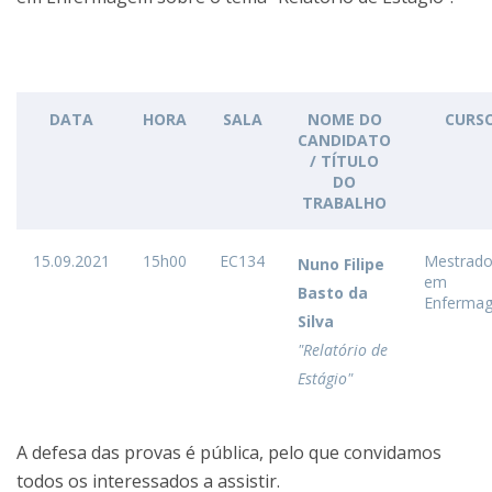
DATA
HORA
SALA
NOME DO
CURS
CANDIDATO
/ TÍTULO
DO
TRABALHO
15.09.2021
15h00
EC134
Mestrad
Nuno Filipe
em
Basto da
Enferma
Silva
"Relatório de
Estágio"
A defesa das provas é pública, pelo que convidamos
todos os interessados a assistir.