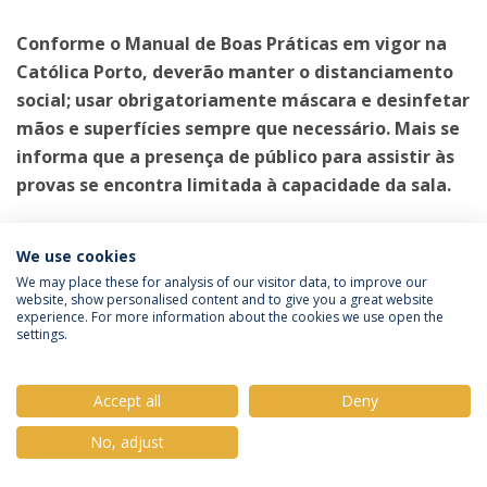
Conforme o Manual de Boas Práticas em vigor na
Católica Porto, deverão manter o distanciamento
social; usar obrigatoriamente máscara e desinfetar
mãos e superfícies sempre que necessário. Mais se
informa que a presença de público para assistir às
provas se encontra limitada à capacidade da sala.
Categories:
We use cookies
Mestrado em Enfermagem
Provas Públicas
We may place these for analysis of our visitor data, to improve our
website, show personalised content and to give you a great website
experience. For more information about the cookies we use open the
settings.
Privacy Policy
Terms & Conditions
Rights of Data Subjects
Accept all
Deny
No, adjust
© 2026 Universidade Católica Portuguesa