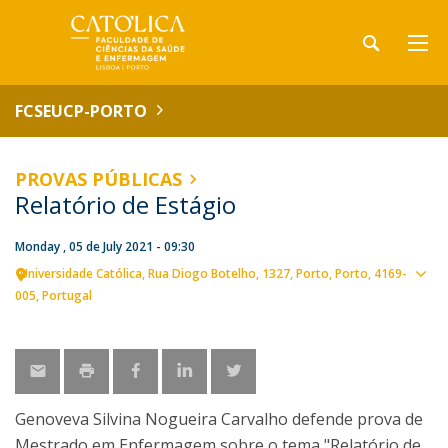
FCSEUCP-PORTO
PROVAS PÚBLICAS
Relatório de Estágio
Monday , 05 de July 2021 - 09:30
Universidade Católica
Rua Diogo Botelho, 1327
Porto
Porto
4169-
Sho
005
Portugal
map
Genoveva Silvina Nogueira Carvalho defende prova de
Mestrado em Enfermagem sobre o tema "Relatório de