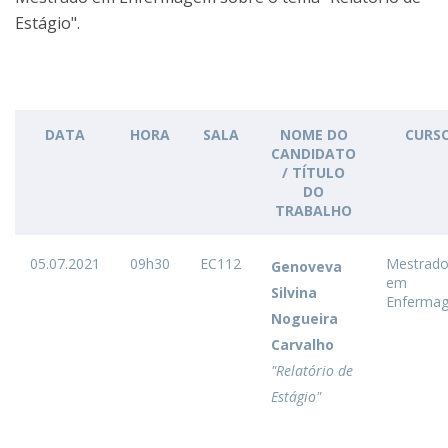
Estágio".
DATA
HORA
SALA
NOME DO
CURS
CANDIDATO
/ TÍTULO
DO
TRABALHO
05.07.2021
09h30
EC112
Mestrad
Genoveva
em
Silvina
Enferma
Nogueira
Carvalho
"Relatório de
Estágio"