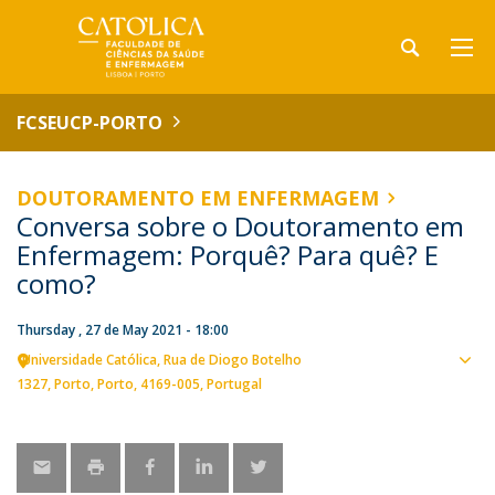
FCSEUCP-PORTO
DOUTORAMENTO EM ENFERMAGEM
Conversa sobre o Doutoramento em
Enfermagem: Porquê? Para quê? E
como?
Thursday , 27 de May 2021 - 18:00
Universidade Católica
Rua de Diogo Botelho
Sho
1327
Porto
Porto
4169-005
Portugal
map