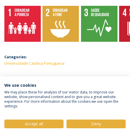
Categories:
Universidade Católica Portuguesa
We use cookies
LATEST NEWS
We may place these for analysis of our visitor data, to improve our
website, show personalised content and to give you a great website
experience. For more information about the cookies we use open the
settings.
Privacy Policy
Terms & Conditions
Rights of Data Subjects
Accept all
Deny