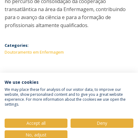
no percurso de consolidação da cooperação
transatlântica na área da Enfermagem, contribuindo
para o avanço da ciência e para a formação de
profissionais altamente qualificados.
Categories:
Doutoramento em Enfermagem
ÚLTIMAS NOTÍCIAS
We use cookies
We may place these for analysis of our visitor data, to improve our
website, show personalised content and to give you a great website
experience. For more information about the cookies we use open the
Política de Privacidade
Termos & Condições
settings.
Direitos do Titular dos Dados
Accept all
Deny
No, adjust