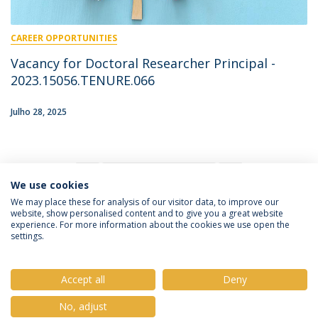
CAREER OPPORTUNITIES
Vacancy for Doctoral Researcher Principal -
2023.15056.TENURE.066
Julho 28, 2025
11
We use cookies
We may place these for analysis of our visitor data, to improve our
website, show personalised content and to give you a great website
experience. For more information about the cookies we use open the
Política de Privacidade
Termos & Condições
settings.
Direitos do Titular dos Dados
Accept all
Deny
No, adjust
© 2026 Universidade Católica Portuguesa