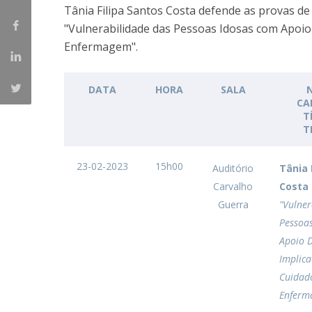
Creating Health
Tânia Filipa Santos Costa defende as provas
Student Ombudsman
"Vulnerabilidade das Pessoas Idosas com Apoio 
Partnerships
Enfermagem".
National
Internacionais
DATA
HORA
SALA
CA
T
T
23-02-2023
15h00
Auditório
Tânia 
Carvalho
Costa
Guerra
"Vulner
Pessoa
Apoio D
Implica
Cuidad
Enferm