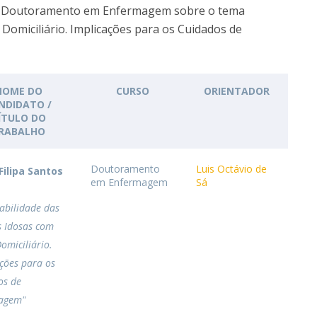
Academic Services
 de Doutoramento em Enfermagem sobre o tema
Treasury
Domiciliário. Implicações para os Cuidados de
Campus life
Segurança e Emergência
NOME DO
CURSO
ORIENTADOR
NDIDATO /
ÍTULO DO
RABALHO
Doutoramento
Luis Octávio de
Filipa Santos
em Enfermagem
Sá
abilidade das
s Idosas com
omiciliário.
ções para os
os de
agem"