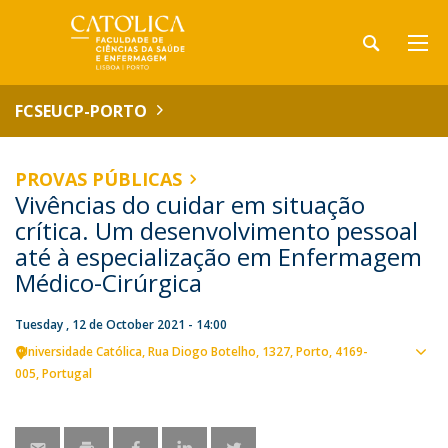
FCSEUCP-PORTO
PROVAS PÚBLICAS
Vivências do cuidar em situação
crítica. Um desenvolvimento pessoal
até à especialização em Enfermagem
Médico-Cirúrgica
Tuesday , 12 de October 2021 - 14:00
Universidade Católica
Rua Diogo Botelho, 1327
Porto
4169-
Sho
005
Portugal
map