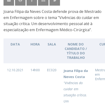
Joana Filipa da Neves Costa defende prova de Mestrado
em Enfermagem sobre o tema "Vivências do cuidar em
situação crítica. Um desenvolvimento pessoal até à
especialização em Enfermagem Médico-Cirúrgica".
DATA
HORA
SALA
NOME DO
CU
CANDIDATO /
TÍTULO DO
TRABALHO
12.10.2021
14h00
EC020
Mestr
Joana Filipa da
em
Neves Costa
Enfer
"Vivências do
cuidar em
situação crítica.
Um