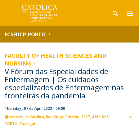
FCSEUCP-PORTO
FACULTY OF HEALTH SCIENCES AND
NURSING
V Fórum das Especialidades de
Enfermagem | Os cuidados
especializados de Enfermagem nas
fronteiras da pandemia
Thursday , 07 de April 2022 - 09:00
Universidade Católica
Rua Diogo Botelho, 1327
4169-005
Sho
PORTO
Portugal
map