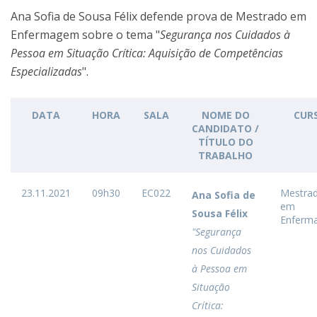
Ana Sofia de Sousa Félix defende prova de Mestrado em
Enfermagem sobre o tema "
Segurança nos Cuidados à
Pessoa em Situação Crítica: Aquisição de Competências
Especializadas
".
DATA
HORA
SALA
NOME DO
CUR
CANDIDATO /
TÍTULO DO
TRABALHO
23.11.2021
09h30
EC022
Mestra
Ana Sofia de
em
Sousa Félix
Enferm
"Segurança
nos Cuidados
à Pessoa em
Situação
Crítica: