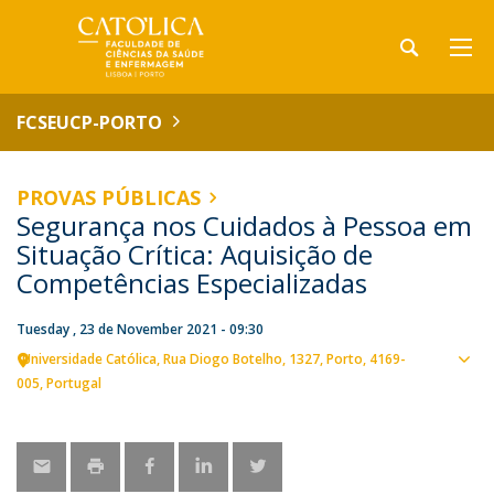
FCSEUCP-PORTO
PROVAS PÚBLICAS
Segurança nos Cuidados à Pessoa em
Situação Crítica: Aquisição de
Competências Especializadas
Tuesday , 23 de November 2021 - 09:30
Universidade Católica
Rua Diogo Botelho, 1327
Porto
4169-
Sho
005
Portugal
map