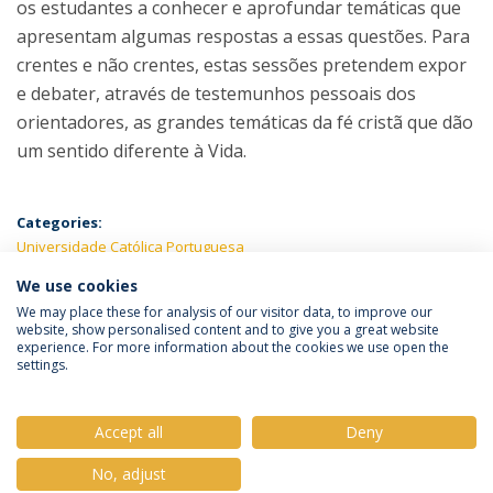
os estudantes a conhecer e aprofundar temáticas que
apresentam algumas respostas a essas questões. Para
crentes e não crentes, estas sessões pretendem expor
e debater, através de testemunhos pessoais dos
orientadores, as grandes temáticas da fé cristã que dão
um sentido diferente à Vida.
Categories:
Universidade Católica Portuguesa
We use cookies
LATEST NEWS
We may place these for analysis of our visitor data, to improve our
website, show personalised content and to give you a great website
experience. For more information about the cookies we use open the
settings.
Privacy Policy
Terms & Conditions
Rights of Data Subjects
Accept all
Deny
No, adjust
© 2026 Universidade Católica Portuguesa