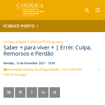
FCSEUCP-PORTO
Universidade Católica Portuguesa
Saber + para viver + | Errei: Culpa,
Remorsos e Perdão
Monday , 13 de December 2021 - 13:00
Universidade Católica
Rua Diogo Botelho, 1327
4169-005
Sho
PORTO
Portugal
map