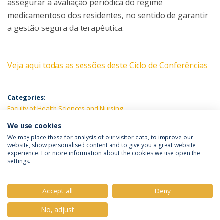
assegurar a avaliação periódica do regime
medicamentoso dos residentes, no sentido de garantir
a gestão segura da terapêutica.
Veja aqui todas as sessões deste Ciclo de
Conferências
Categories:
Faculty of Health Sciences and Nursing
We use cookies
LATEST NEWS
We may place these for analysis of our visitor data, to improve our
website, show personalised content and to give you a great website
experience. For more information about the cookies we use open the
settings.
Privacy Policy
Terms & Conditions
Rights of Data Subjects
Accept all
Deny
No, adjust
© 2026 Universidade Católica Portuguesa