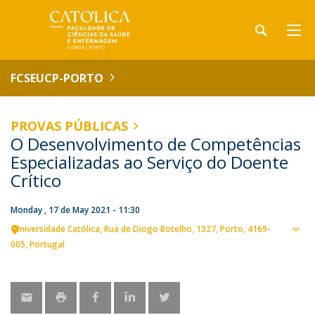
FCSEUCP-PORTO
PROVAS PÚBLICAS
O Desenvolvimento de Competências
Especializadas ao Serviço do Doente
Crítico
Monday , 17 de May 2021 - 11:30
Universidade Católica
Rua de Diogo Botelho, 1327
Porto
4169-
Sho
005
Portugal
map