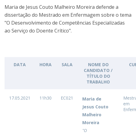
Maria de Jesus Couto Malheiro Moreira defende a
dissertação do Mestrado em Enfermagem sobre o tema
"O Desenvolvimento de Competências Especializadas
ao Serviço do Doente Crítico".
DATA
HORA
SALA
NOME DO
CU
CANDIDATO /
TÍTULO DO
TRABALHO
17.05.2021
11h30
EC021
Mestr
Maria de
em
Jesus Couto
Enfer
Malheiro
Moreira
"O