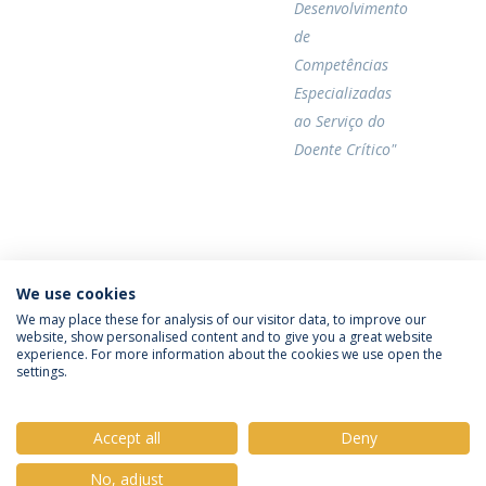
Desenvolvimento
de
Competências
Especializadas
ao Serviço do
Doente Crítico"
Categories:
We use cookies
Mestrado em Enfermagem
Provas Públicas
We may place these for analysis of our visitor data, to improve our
website, show personalised content and to give you a great website
experience. For more information about the cookies we use open the
settings.
Privacy Policy
Terms & Conditions
Rights of Data Subjects
Accept all
Deny
No, adjust