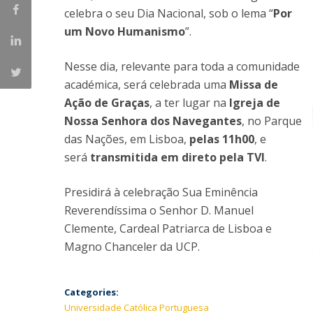
Creating Health
Student Ombudsman
celebra o seu Dia Nacional, sob o lema “
Por
um Novo Humanismo
”.
Partnerships
Nesse dia, relevante para toda a comunidade
National
académica, será celebrada uma
Missa de
Internacionais
Ação de Graças
, a ter lugar na
Igreja de
Nossa Senhora dos Navegantes
, no Parque
das Nações, em Lisboa,
pelas 11h00
, e
será
transmitida em direto pela TVI
.
Presidirá à celebração Sua Eminência
Reverendíssima o Senhor D. Manuel
Clemente, Cardeal Patriarca de Lisboa e
Magno Chanceler da UCP.
Categories:
Universidade Católica Portuguesa