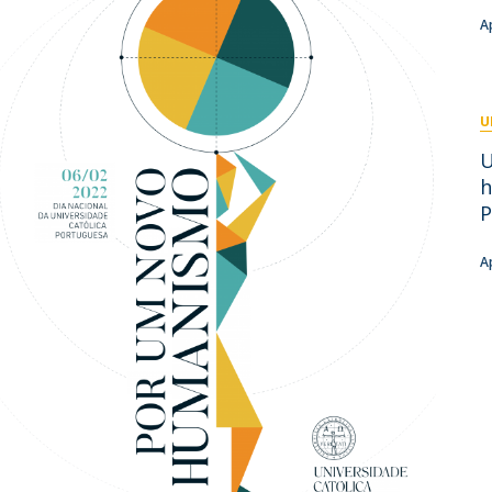
Academic Services
A
Treasury
Campus life
Segurança e Emergência
U
U
h
P
A