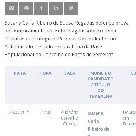
Susana Carla Ribeiro de Sousa Regadas defende prova
de Doutoramento em Enfermagem sobre o tema
"Famílias que Integram Pessoas Dependentes no
Autocuidado - Estudo Exploratório de Base
Populacional no Concelho de Paços de Ferreira".
DATA
HORA
SALA
NOME DO
C
CANDIDATO
/ TÍTULO
DO
TRABALHO
20.07.2021
11h00
Auditório
Douto
Susana
Carvalho
em
Carla
Guerra
Enfer
Ribeiro de