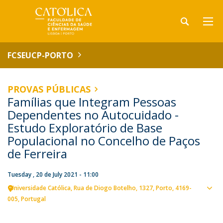
FCSEUCP-PORTO
PROVAS PÚBLICAS
Famílias que Integram Pessoas
Dependentes no Autocuidado -
Estudo Exploratório de Base
Populacional no Concelho de Paços
de Ferreira
Tuesday , 20 de July 2021 - 11:00
Universidade Católica
Rua de Diogo Botelho, 1327
Porto
4169-
Sho
005
Portugal
map