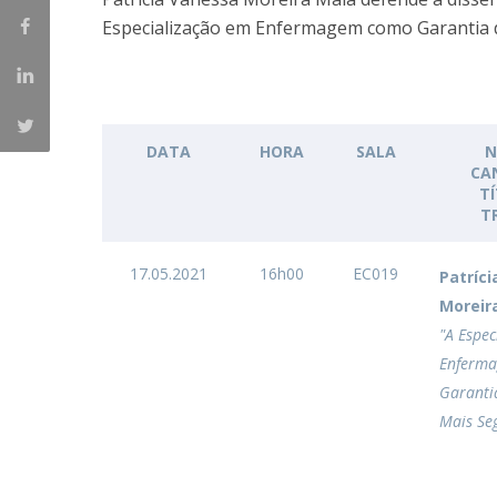
Creating Health
Student Ombudsman
Especialização em Enfermagem como Garantia 
Partnerships
National
Internacionais
DATA
HORA
SALA
N
CA
T
T
17.05.2021
16h00
EC019
Patríc
Moreir
"A Espec
Enferm
Garanti
Mais Se