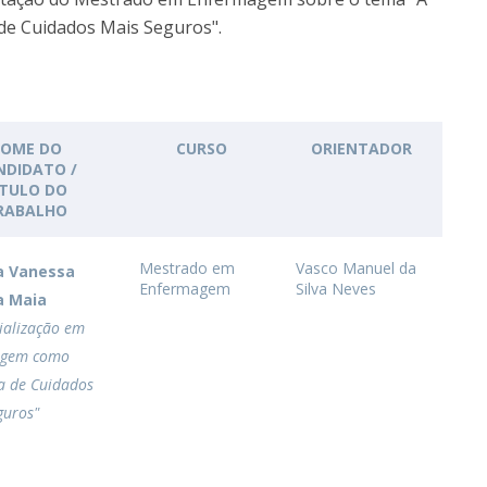
Academic Services
de Cuidados Mais Seguros".
Treasury
Campus life
Segurança e Emergência
OME DO
CURSO
ORIENTADOR
NDIDATO /
ÍTULO DO
RABALHO
Mestrado em
Vasco Manuel da
ia Vanessa
Enfermagem
Silva Neves
a Maia
ialização em
agem como
a de Cuidados
guros"