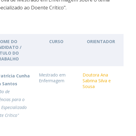
Academic Services
cializado ao Doente Crítico".
Treasury
Campus life
Segurança e Emergência
OME DO
CURSO
ORIENTADOR
NDIDATO /
ÍTULO DO
RABALHO
Mestrado em
Doutora Ana
Patrícia Cunha
Enfermagem
Sabrina Silva e
a Santos
Sousa
ão de
ncias para o
 Especializado
e Crítico"