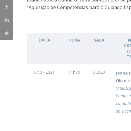
Creating Health
Student Ombudsman
"Aquisição de Competências para o Cuidado Espe
Partnerships
National
Internacionais
DATA
HORA
SALA
N
CA
T
T
07.07.2021
11h30
EC020
Joana 
Oliveir
"Aquisiç
Competê
Cuidado
ao Doent